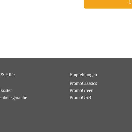
 & Hilfe
Empfehlungen
PromoClassics
dkosten
PromoGreen
enheitsgarantie
PromoUSB