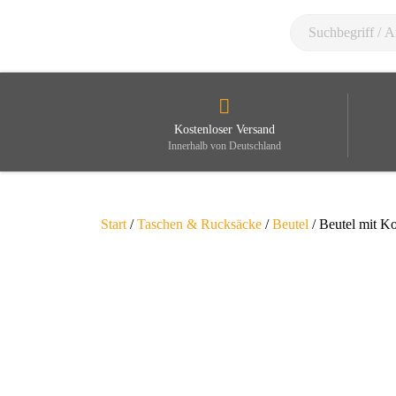
Kostenloser Versand
Innerhalb von Deutschland
Start
/
Taschen & Rucksäcke
/
Beutel
/ Beutel mit Ko