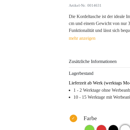
Artikel-Nr.: 0014631
Die Kordeltasche ist der ideale 
cm und einem Gewicht von nur 35 
Funktionalität und lässt sich be
Polyester 210T, sind die verstärk
vermindern das Risiko des Materi
– die Kordeltasche erleichtert de
eine langfristige Präsenz Ihrer Ma
Zusätzliche Informationen
Ihr Unternehmen profitiert von 
Lagerbestand
emotionalen Verbindung zu den 
Lieferzeit ab Werk (werktags Mo
individuelle Druckmöglichkeiten w
1 - 2 Werktage ohne Werbean
Investieren Sie in ein Produkt, da
10 - 15 Werktage mit Werbean
Warum dieses Produkt Ihre Marke
– Hohe Wiedererkennung durch p
– Langfristige Sichtbarkeit im A
Farbe
– Emotionale Verbindung zu Ihre