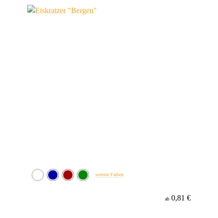
Werbeanbringung
Material
weitere Farben
0,81 €
ab