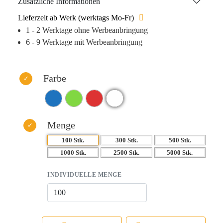
Zusätzliche Informationen
von Wasser auf der Autoscheibe. Die raue Oberfläche und
Lieferzeit ab Werk (werktags Mo-Fr)
der perforierte Griff erleichtern das Halten während der
1 - 2 Werktage ohne Werbeanbringung
obligatorischen „Schneespielerei“.
6 - 9 Werktage mit Werbeanbringung
Farbe
Menge
100 Stk.
300 Stk.
500 Stk.
1000 Stk.
2500 Stk.
5000 Stk.
INDIVIDUELLE MENGE