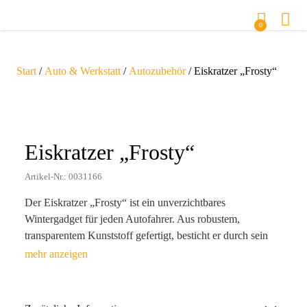
0
Start
/
Auto & Werkstatt
/
Autozubehör
/ Eiskratzer „Frosty“
Zoom
Eiskratzer „Frosty“
Artikel-Nr.: 0031166
Der Eiskratzer „Frosty“ ist ein unverzichtbares
Wintergadget für jeden Autofahrer. Aus robustem,
transparentem Kunststoff gefertigt, besticht er durch sein
originelles Design und seine Funktionalität. Jede Kante
erfüllt eine andere Funktion: Mit den „Zähnen“ kratzen Sie
Eis ab, mit der scharfen Kante schieben Sie Schnee beiseite
und die gummierte Seite ermöglicht das präzise Entfernen