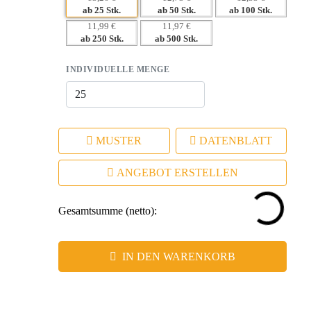
– Emotionale Verbindung durch Musik fördert
ab 25 Stk.
ab 50 Stk.
ab 100 Stk.
Markenbindung.
11,99 €
11,97 €
ab 250 Stk.
ab 500 Stk.
– Praktische Funktionalität sorgt dafür, dass es nicht im
Müll landet.
INDIVIDUELLE MENGE
MUSTER
DATENBLATT
ANGEBOT ERSTELLEN
Gesamtsumme (netto):
IN DEN WARENKORB