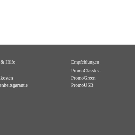
 & Hilfe
Empfehlungen
PromoClassics
dkosten
PromoGreen
enheitsgarantie
PromoUSB