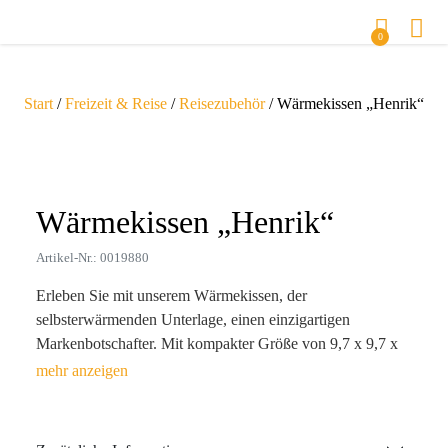
0
Start
/
Freizeit & Reise
/
Reisezubehör
/ Wärmekissen „Henrik“
Zoom
Wärmekissen „Henrik“
Artikel-Nr.: 0019880
Erleben Sie mit unserem Wärmekissen, der
selbsterwärmenden Unterlage, einen einzigartigen
Markenbotschafter. Mit kompakter Größe von 9,7 x 9,7 x
1,4 cm und einem Gewicht von nur 60 g passt es mühelos
in jede Handtasche oder Schreibtischschublade. Ideal zum
Stressabbau, lindert es Verspannungen und schafft sofortige
Entspannung – ein unverzichtbarer Helfer im hektischen