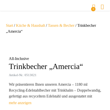
0
Start
/
Küche & Haushalt
/
Tassen & Becher
/ Trinkbecher
„Amercia“
Zoom
All-Inclusive
Trinkbecher „Amercia“
Artikel-Nr.: 0513021
Wir präsentieren Ihnen unseren Amercia – 1180 ml
Recycling-Edelstahlbecher mit Trinkhalm – Doppelwandig,
gefertigt aus recyceltem Edelstahl und ausgestattet mit
einem PP-Deckel und Trinkhalm. Mit einem großzügigen
Fassungsvermögen von 1180 ml hält dieser Tumbler