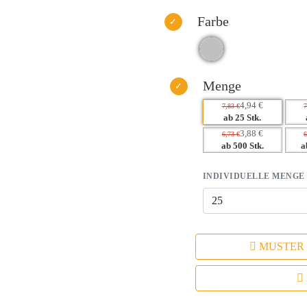
– Langanhaltende Markenpräsenz
– Praktischer Nutzen fördert posi
Farbe
– Ausgezeichnete Haptik steiger
– Ideal für nachhaltige Marketing
Menge
4,94 €
7,83 €
7
ab 25 Stk.
3,88 €
6,73 €
6
ab 500 Stk.
a
INDIVIDUELLE MENGE
MUSTER