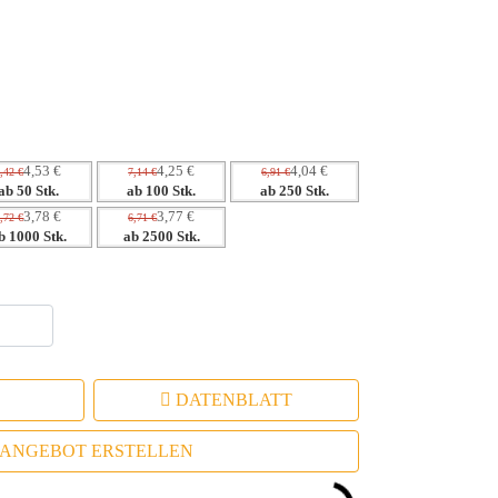
 durch hochwertige Veredelung.
tive Assoziationen zur Marke.
t das Engagement.
strategien.
4,53 €
4,25 €
4,04 €
,42 €
7,14 €
6,91 €
ab 50 Stk.
ab 100 Stk.
ab 250 Stk.
3,78 €
3,77 €
,72 €
6,71 €
b 1000 Stk.
ab 2500 Stk.
DATENBLATT
ANGEBOT ERSTELLEN