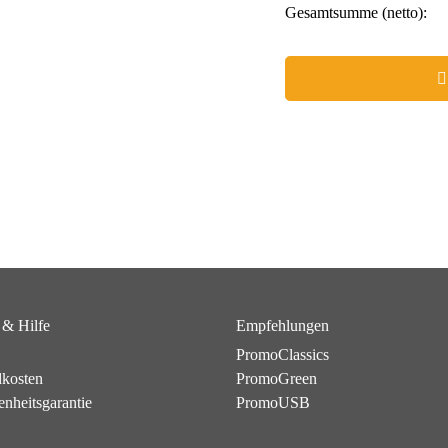
Gesamtsumme (netto):
 & Hilfe
Empfehlungen
PromoClassics
dkosten
PromoGreen
enheitsgarantie
PromoUSB