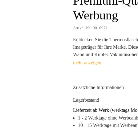
Premium-Qual
Werbung
Artikel-Nr.: 0010971
Entdecken Sie die Thermosflasche
Imageträger für Ihre Marke. Diese
Wand und Kupfer-Vakuumisolierun
absolut auslaufsicher. Ein unverz
erleichtert und ihre Marke bei je
Die hochwertigen Veredelungsmö
Zusätzliche Informationen
gewährleisten eine langfristige S
Bauweise sicherstellt, dass Ihr W
Lagerbestand
Eindruck bei Ihren Geschäftspartn
Lieferzeit ab Werk (werktags Mo
Markenerinnerung ab. Bringen Sie
1 - 2 Werktage ohne Werbean
mit jedem heißen Getränk.
10 - 15 Werktage mit Werbean
Warum dieses Produkt Ihre Marke