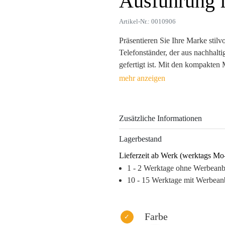
Ausführung f
Artikel-Nr.: 0010906
Präsentieren Sie Ihre Marke stil
Telefonständer, der aus nachha
gefertigt ist. Mit den kompakten 
jeden Schreibtisch und sorgt für
Smartphones. Als verstellbarer Be
und fördert gleichzeitig die Sich
Werbeanbringungsmöglichkeiten
Zusätzliche Informationen
Die Kombination aus Funktionali
Lagerbestand
Telefonständer zum idealen Werbea
Lieferzeit ab Werk (werktags Mo
als treuer Imageträger Ihre Botsch
1 - 2 Werktage ohne Werbean
einen Artikel, der sowohl Emotio
10 - 15 Werktage mit Werbean
zusätzlichen Raum verleiht.
Warum dieses Produkt Ihre Marke
– Langfristige Sichtbarkeit durch
Farbe