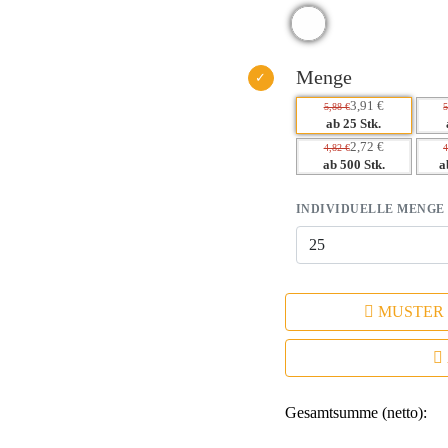
– Hohe Wiedererkennung dank a
– Emotionaler Nutzen durch den p
– Nachhaltige Materialwahl, die 
Menge
3,91 €
5,88 €
5
ab 25 Stk.
2,72 €
4,82 €
4
ab 500 Stk.
a
INDIVIDUELLE MENGE
MUSTER
Gesamtsumme (netto):