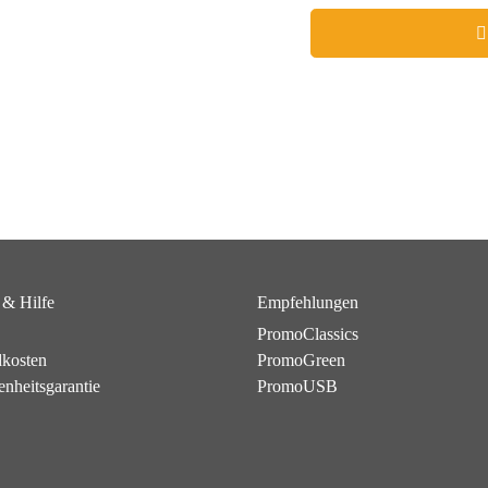
 & Hilfe
Empfehlungen
PromoClassics
dkosten
PromoGreen
enheitsgarantie
PromoUSB