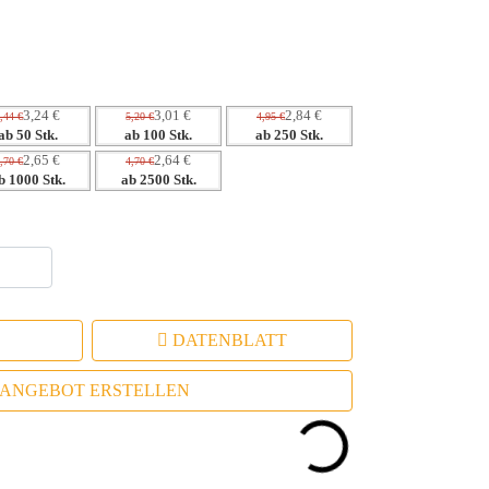
nsprechendem Design.
raktischen Einsatz im Alltag.
Ihre Unternehmenswerte widerspiegelt.
3,24 €
3,01 €
2,84 €
,44 €
5,20 €
4,95 €
ab 50 Stk.
ab 100 Stk.
ab 250 Stk.
2,65 €
2,64 €
,70 €
4,70 €
b 1000 Stk.
ab 2500 Stk.
DATENBLATT
ANGEBOT ERSTELLEN