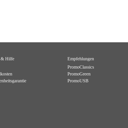
 & Hilfe
Empfehlungen
PromoClassics
dkosten
PromoGreen
enheitsgarantie
PromoUSB