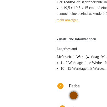
Der Teddy-Bär ist der perfekte I
von 19,5 x 19,5 x 15 cm und eine
dennoch eine beeindruckende Prä
Polyester, vereint er Kuscheligkei
treuer Begleiter im Alltag, sonde
Assoziationen weckt und Vertrau
Zusätzliche Informationen
Durch Tampondruck können Sie Ih
ständig präsent bleibt. Mit eine
Lagerbestand
ideal für individuelle Marketingk
Lieferzeit ab Werk (werktags Mo
Kundenbindung zu schaffen und h
1 - 2 Werktage ohne Werbean
Warum dieses Produkt Ihre Marke
10 - 15 Werktage mit Werbean
– Emotionaler Mehrwert stärkt 
– Hohe Wiedererkennung dank a
– Individuelle Anpassung für einz
Farbe
– Vielseitig einsetzbar als Werbea