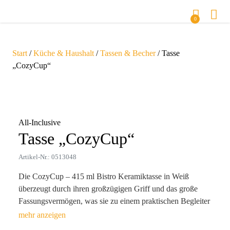
0
Start
/
Küche & Haushalt
/
Tassen & Becher
/ Tasse
„CozyCup“
Zoom
All-Inclusive
Tasse „CozyCup“
Artikel-Nr.: 0513048
Die CozyCup – 415 ml Bistro Keramiktasse in Weiß
überzeugt durch ihren großzügigen Griff und das große
Fassungsvermögen, was sie zu einem praktischen Begleiter
für den täglichen Gebrauch macht. Mit Ihrem Siebdruck-
Logo wird diese Tasse Ihre Markenbotschaft immer wieder