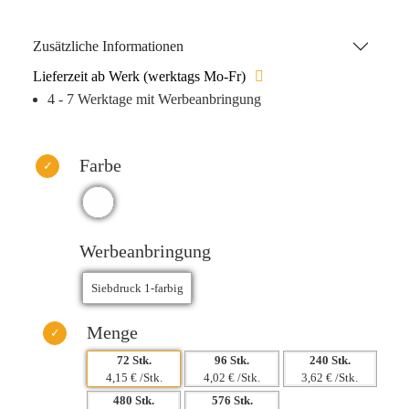
in den Vordergrund stellen. Sie ist mikrowellengeeignet und
lässt sich einfach von Hand reinigen. Ideal für den täglichen
Zusätzliche Informationen
Einsatz und ein echter Favorit für Ihre Kunden.
Lieferzeit ab Werk (werktags Mo-Fr)
4 - 7 Werktage mit Werbeanbringung
Farbe
Werbeanbringung
Menge
72 Stk.
96 Stk.
240 Stk.
4,15 € /Stk.
4,02 € /Stk.
3,62 € /Stk.
480 Stk.
576 Stk.