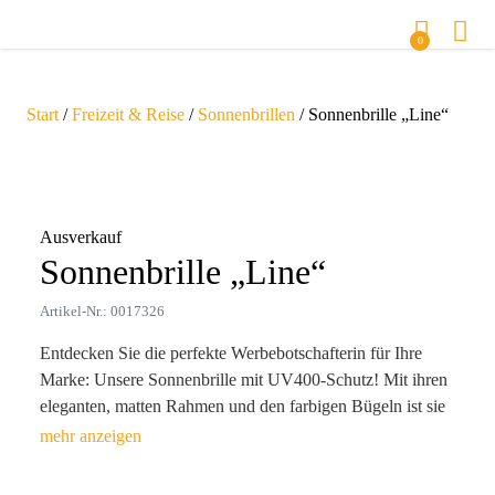
0
Start
/
Freizeit & Reise
/
Sonnenbrillen
/ Sonnenbrille „Line“
Zoom
Ausverkauf
Sonnenbrille „Line“
Artikel-Nr.: 0017326
Entdecken Sie die perfekte Werbebotschafterin für Ihre
Marke: Unsere Sonnenbrille mit UV400-Schutz! Mit ihren
eleganten, matten Rahmen und den farbigen Bügeln ist sie
nicht nur ein praktisches Accessoire, sondern auch ein
stilvolles Statement. Bei jeder Gelegenheit getragen, sorgt
sie für Sichtbarkeit und eine langfristige Präsenz Ihres