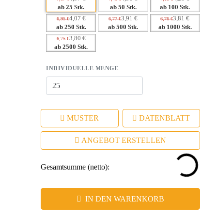
Funktionalität.
ab 25 Stk.
ab 50 Stk.
ab 100 Stk.
– Robustes Design fördert den positiven Eindruck Ihrer
4,07 €
3,91 €
3,81 €
6,95 €
6,77 €
6,76 €
ab 250 Stk.
ab 500 Stk.
ab 1000 Stk.
Marke.
3,80 €
6,75 €
– Elegante Präsentation verstärkt die Wahrnehmung Ihres
ab 2500 Stk.
Unternehmens.
INDIVIDUELLE MENGE
MUSTER
DATENBLATT
ANGEBOT ERSTELLEN
Gesamtsumme (netto):
IN DEN WARENKORB