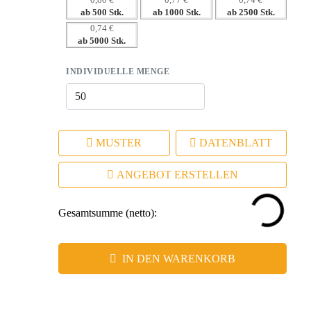
0,80 €
0,77 €
0,74 €
ab 500 Stk.
ab 1000 Stk.
ab 2500 Stk.
– das coole Design zieht Aufmerksamkeit auf Ihr Logo.
0,74 €
– Langlebige Präsenz durch hochwertige Materialien.
ab 5000 Stk.
INDIVIDUELLE MENGE
MUSTER
DATENBLATT
ANGEBOT ERSTELLEN
Gesamtsumme (netto):
IN DEN WARENKORB