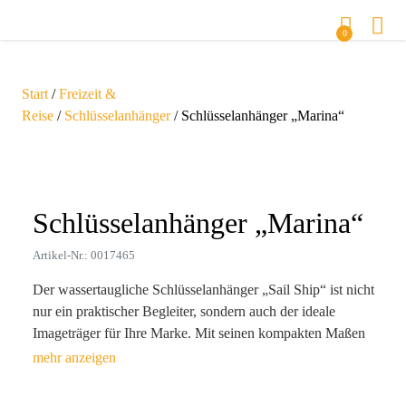
0
Start
/
Freizeit &
Reise
/
Schlüsselanhänger
/ Schlüsselanhänger „Marina“
Zoom
Schlüsselanhänger „Marina“
Artikel-Nr.: 0017465
Der wassertaugliche Schlüsselanhänger „Sail Ship“ ist nicht
nur ein praktischer Begleiter, sondern auch der ideale
Imageträger für Ihre Marke. Mit seinen kompakten Maßen
von 6,3 x 5,4 x 1,3 cm und einem federleichten Gewicht
von nur 6 g ist er perfekt für jeden Anlass – ob bei
Outdoor-Aktivitäten oder im Alltag. Hergestellt aus