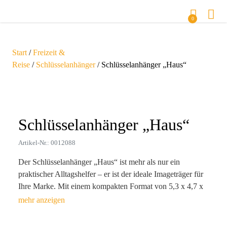
0
Start
/
Freizeit &
Reise
/
Schlüsselanhänger
/ Schlüsselanhänger „Haus“
Zoom
Schlüsselanhänger „Haus“
Artikel-Nr.: 0012088
Der Schlüsselanhänger „Haus“ ist mehr als nur ein
praktischer Alltagshelfer – er ist der ideale Imageträger für
Ihre Marke. Mit einem kompakten Format von 5,3 x 4,7 x
1,5 cm und einem Gewicht von nur 27 g ergänzt dieser
hochwertige Schlüsselanhänger aus robustem ABS und
Metall perfekt jede Schlüsselbund-Kollektion. Die