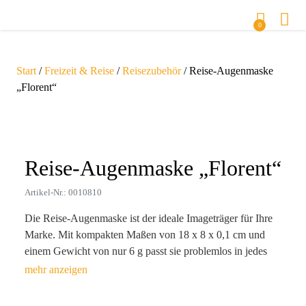
0
Start
/
Freizeit & Reise
/
Reisezubehör
/ Reise-Augenmaske
„Florent“
Zoom
Reise-Augenmaske „Florent“
Artikel-Nr.: 0010810
Die Reise-Augenmaske ist der ideale Imageträger für Ihre
Marke. Mit kompakten Maßen von 18 x 8 x 0,1 cm und
einem Gewicht von nur 6 g passt sie problemlos in jedes
Reisegepäck. Aus hochwertigem nylon (190T) gefertigt
und in stilvollem Schwarz oder Dunkelblau erhältlich,
bietet sie nicht nur praktischen Nutzen, sondern entwickelt