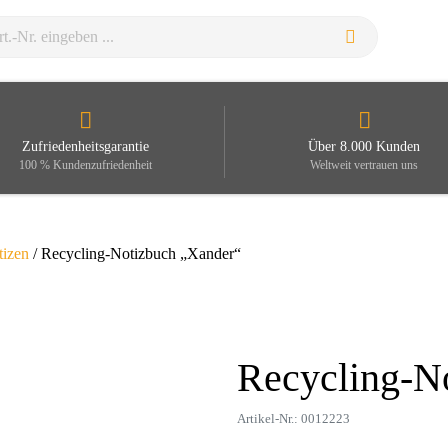
Zufriedenheitsgarantie
Über 8.000 Kunden
100 % Kundenzufriedenheit
Weltweit vertrauen uns
tizen
/ Recycling-Notizbuch „Xander“
Recycling-N
Zoom
Artikel-Nr.: 0012223