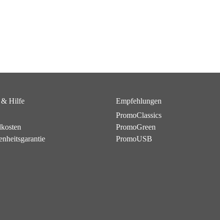
 & Hilfe
Empfehlungen
PromoClassics
dkosten
PromoGreen
enheitsgarantie
PromoUSB