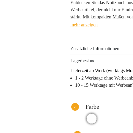
Entdecken Sie das Notizbuch aus
Werbeartikel, der nicht nur Eindr
stärkt. Mit kompakten Maßen von
100 g passt es ideal in jede Akten
Arbeitsalltag.
Jede der 200 Seiten aus Recyclin
Zusätzliche Informationen
wichtige Notizen. Durch die per
mühelos zum Blickfang und garanti
Lagerbestand
Setzen Sie auf ein Produkt, das n
Lieferzeit ab Werk (werktags Mo
und damit Ihre Markenbotschaft k
1 - 2 Werktage ohne Werbean
für Nachhaltigkeit und schaffen 
10 - 15 Werktage mit Werbean
Warum dieses Produkt Ihre Marke
– Umweltschonend und modern – 
Farbe
– Praktisch und handlich – förder
– Langfristige Sichtbarkeit – stä
– Emotionale Bindung – vermitte