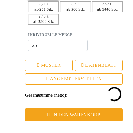
– Qualität, die Vertrauen schafft und Ihre Marke stärkt
2,71 €
2,59 €
2,52 €
ab 250 Stk.
ab 500 Stk.
ab 1000 Stk.
– Hohe Wiedererkennung durch haptische Ansprache
2,46 €
– Vielseitige Werbeanbringungsmöglichkeiten für
ab 2500 Stk.
individuelle Gestaltung
INDIVIDUELLE MENGE
MUSTER
DATENBLATT
ANGEBOT ERSTELLEN
Gesamtsumme (netto):
IN DEN WARENKORB