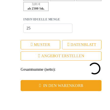
individuelle Gestaltung
3,01 €
– Sofortige Sympathie durch ansprechendes Design
ab 2500 Stk.
INDIVIDUELLE MENGE
MUSTER
DATENBLATT
ANGEBOT ERSTELLEN
Gesamtsumme (netto):
IN DEN WARENKORB