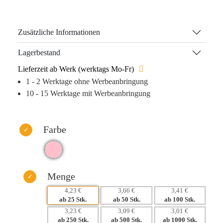
sondern auch ein echter Sympathieträger. Der sanfte,
rosafarbene Flamingo ist ideal, um positive Emotionen zu
wecken und bleibt bei Ihren Kunden nachhaltig im
Zusätzliche Informationen
Gedächtnis.
Lagerbestand
Jeder Kontakt mit diesem kuscheligen Produkt stärkt die
Lieferzeit ab Werk (werktags Mo-Fr)
Markenwahrnehmung und begleitet den Beschenkten im
1 - 2 Werktage ohne Werbeanbringung
Alltag, wodurch Ihr Logo ständig im Blickfeld bleibt.
10 - 15 Werktage mit Werbeanbringung
Wählen Sie aus verschiedenen Druckmöglichkeiten wie
Tampondruck oder digitalem Transferdruck, um eine
individuelle Note zu setzen.
Farbe
Überzeugen Sie sich selbst: Ihr Markenbotschafter ist
bereit, Herzen zu erobern!
Warum dieses Produkt Ihre Marke stärkt:
Menge
– Hohe Wiedererkennung durch emotionalen Bezug
4,23 €
3,66 €
3,41 €
ab 25 Stk.
ab 50 Stk.
ab 100 Stk.
– Praktischer Nutzen sorgt für langfristige Präsenz
3,23 €
3,09 €
3,01 €
– Vielseitige Werbeanbringungsmöglichkeiten für
ab 250 Stk.
ab 500 Stk.
ab 1000 Stk.