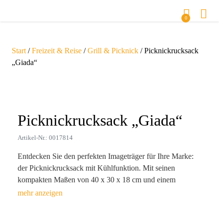
0
Start
/
Freizeit & Reise
/
Grill & Picknick
/ Picknickrucksack
„Giada“
Zoom
Picknickrucksack „Giada“
Artikel-Nr.: 0017814
Entdecken Sie den perfekten Imageträger für Ihre Marke:
der Picknickrucksack mit Kühlfunktion. Mit seinen
kompakten Maßen von 40 x 30 x 18 cm und einem
Gewicht von nur 1.247g, ist er der ideale Begleiter für
Freizeitaktivitäten. Hergestellt aus robustem Edelstahl und
strapazierfähigem Polyester, überzeugt er nicht nur durch