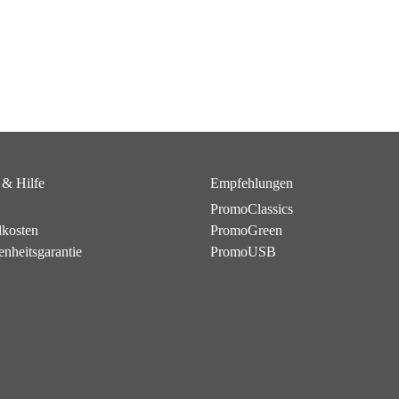
 & Hilfe
Empfehlungen
PromoClassics
dkosten
PromoGreen
enheitsgarantie
PromoUSB