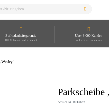
Zufriedenheitsgarantie
Über 8.000 Kunden
100 % Kundenzufriedenheit
Weltweit vertrauen uns
 „Wesley“
Parkscheibe
Zoom
Artikel-Nr.: 0015666