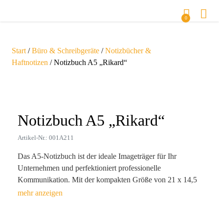
0
Start
/
Büro & Schreibgeräte
/
Notizbücher &
Haftnotizen
/ Notizbuch A5 „Rikard“
Zoom
Notizbuch A5 „Rikard“
Artikel-Nr.: 001A211
Das A5-Notizbuch ist der ideale Imageträger für Ihr
Unternehmen und perfektioniert professionelle
Kommunikation. Mit der kompakten Größe von 21 x 14,5
cm passt es mühelos in jede Schule oder Bürotasche und
wird dadurch immer griffbereit sein. Die hochwertigen 80
linierten Seiten, gedruckt mit umweltfreundlicher Soja-