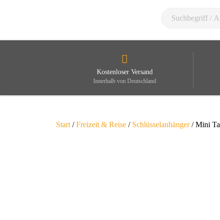
Kostenloser Versand
Innerhalb von Deutschland
Start
/
Freizeit & Reise
/
Schlüsselanhänger
/ Mini T