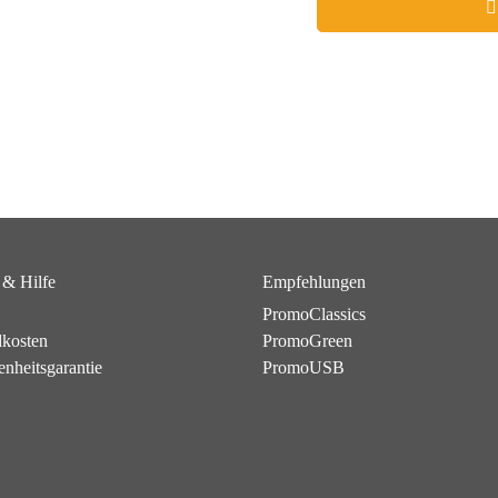
 & Hilfe
Empfehlungen
PromoClassics
dkosten
PromoGreen
enheitsgarantie
PromoUSB