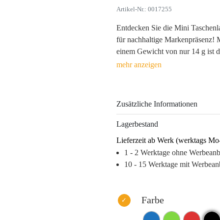
Artikel-Nr.: 0017255
Entdecken Sie die Mini Taschenl
für nachhaltige Markenpräsenz!
einem Gewicht von nur 14 g ist d
Abenteuer und Outdoor-Aktivität
robustem Kunststoff, bietet sie n
auch für eine langfristige Sichtba
Zusätzliche Informationen
Ob bei nächtlichen Ausflügen ode
wird stets sichtbar sein. Verfügba
Lagerbestand
Logo-Prägungen durch Lasergrav
Lieferzeit ab Werk (werktags Mo
Setzen Sie auf ein Werbemittel, d
1 - 2 Werktage ohne Werbean
Ihrer Kunden integriert wird und
10 - 15 Werktage mit Werbean
Checkliste: Warum dieses Produkt
– Hohe Wiedererkennung durch p
– Langfristige Sichtbarkeit durc
Farbe
– Stärkung der Markenidentität 