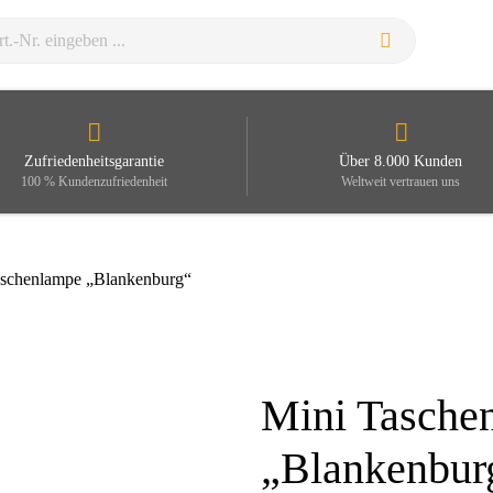
Zufriedenheitsgarantie
Über 8.000 Kunden
100 % Kundenzufriedenheit
Weltweit vertrauen uns
aschenlampe „Blankenburg“
Mini Tasche
Zoom
„Blankenbur