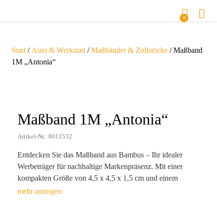
0
Start
/
Auto & Werkstatt
/
Maßbänder & Zollstöcke
/ Maßband
1M „Antonia“
Zoom
Maßband 1M „Antonia“
Artikel-Nr.: 0011532
Entdecken Sie das Maßband aus Bambus – Ihr idealer
Werbeträger für nachhaltige Markenpräsenz. Mit einer
kompakten Größe von 4,5 x 4,5 x 1,5 cm und einem
Gewicht von nur 21,5 g bietet es nicht nur praktische
Messmöglichkeiten bis zu 1 m, sondern auch eine
charmante Verbindung zu natürlichen Materialien. Die