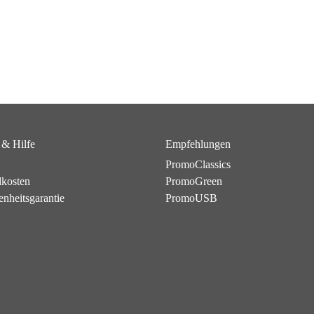
 & Hilfe
Empfehlungen
PromoClassics
dkosten
PromoGreen
enheitsgarantie
PromoUSB