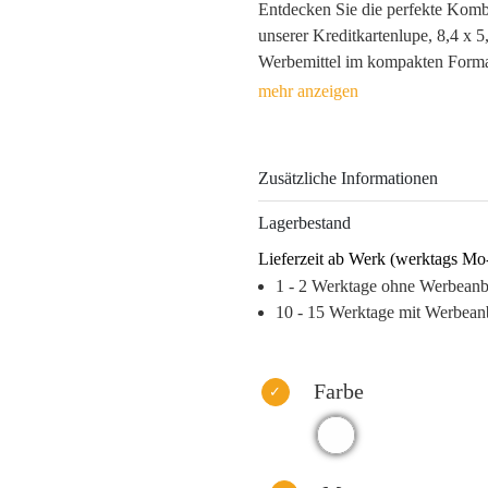
Entdecken Sie die perfekte Komb
unserer Kreditkartenlupe, 8,4 x 5
Werbemittel im kompakten Format i
Alltag Ihrer Kunden erleichtert
oder Digitaldruck langfristig im 
ausreichend Platz, um Ihr Logo p
Botschafter Ihrer Marke fördert 
Zusätzliche Informationen
dafür, dass Ihr Unternehmen im bes
Branding sich in den Alltag Ihrer
Lagerbestand
unterwegs.
Lieferzeit ab Werk (werktags Mo
1 - 2 Werktage ohne Werbean
Warum dieses Produkt Ihre Marke
10 - 15 Werktage mit Werbean
– Hohe Sichtbarkeit durch die k
– Langanhaltende Markenpräsenz
– Emotionale Verbindung durch p
Farbe
– Ideal für zielgerichtete Marke