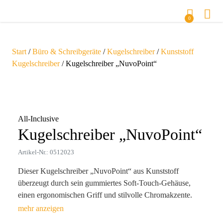
0
Start
/
Büro & Schreibgeräte
/
Kugelschreiber
/
Kunststoff
Kugelschreiber
/ Kugelschreiber „NuvoPoint“
Zoom
All-Inclusive
Kugelschreiber „NuvoPoint“
Artikel-Nr.: 0512023
Dieser Kugelschreiber „NuvoPoint“ aus Kunststoff
überzeugt durch sein gummiertes Soft-Touch-Gehäuse,
einen ergonomischen Griff und stilvolle Chromakzente.
Zusätzlich ist er mit einem Touchpen ausgestattet, der sich
ideal für die Nutzung mit allen gängigen Touchscreen-