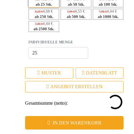
Leben
ab 25 Stk.
ab 50 Stk.
ab 100 Stk.
– Praktische Anwendung sorgt für positive Assoziationen
4,68 €
4,55 €
4,44 €
8,20 €
7,99 €
7,98 €
ab 250 Stk.
ab 500 Stk.
ab 1000 Stk.
– Langlebige Qualität sichert langfristige Markenpräsenz
4,44 €
7,98 €
– Vielseitige Dekorationsmöglichkeiten zur individuellen
ab 2500 Stk.
Markenkommunikation
INDIVIDUELLE MENGE
MUSTER
DATENBLATT
ANGEBOT ERSTELLEN
Gesamtsumme (netto):
IN DEN WARENKORB