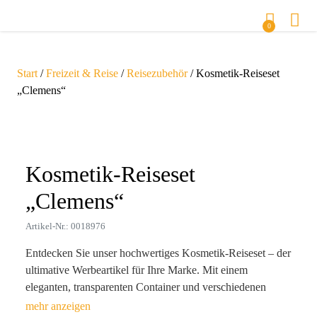
0
Start
/
Freizeit & Reise
/
Reisezubehör
/ Kosmetik-Reiseset
„Clemens“
Zoom
Kosmetik-Reiseset
„Clemens“
Artikel-Nr.: 0018976
Entdecken Sie unser hochwertiges Kosmetik-Reiseset – der
ultimative Werbeartikel für Ihre Marke. Mit einem
eleganten, transparenten Container und verschiedenen
Flaschen (zwei 100 ml, zwei 50 ml und zwei 10 ml), sowie