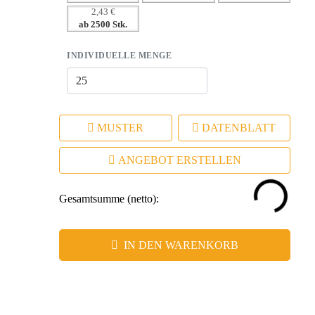
2,43 €
– Hohe Wiedererkennung durch ansprechendes Design und
ab 2500 Stk.
Qualität
INDIVIDUELLE MENGE
MUSTER
DATENBLATT
ANGEBOT ERSTELLEN
Gesamtsumme (netto):
IN DEN WARENKORB