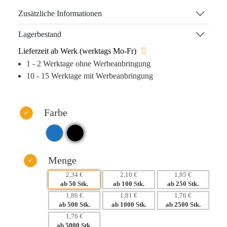
Kunden und sorgt für eine nachhaltige Nutzung. Die
Zusätzliche Informationen
Möglichkeit der individuellen Gestaltung durch Siebdruck
gewährleistet, dass Ihre Marke sichtbar bleibt – ob im Büro
Lagerbestand
oder bei Events. Perfekt für Business Meetings und
Lieferzeit ab Werk (werktags Mo-Fr)
Veranstaltungen, bleibt Ihr Logo im Gedächtnis.
1 - 2 Werktage ohne Werbeanbringung
10 - 15 Werktage mit Werbeanbringung
Warum dieses Produkt Ihre Marke stärkt:
– Hohe Wiedererkennung durch ansprechendes Design und
Funktionalität.
Farbe
– Langanhaltende Sichtbarkeit dank praktischer Nutzung.
– Personalisierbar zur Stärkung Ihrer Markenidentität.
– Ideal für nachhaltige Kundenbindungsstrategien.
Menge
2,34 €
2,10 €
1,95 €
ab 50 Stk.
ab 100 Stk.
ab 250 Stk.
1,86 €
1,81 €
1,76 €
ab 500 Stk.
ab 1000 Stk.
ab 2500 Stk.
1,76 €
ab 5000 Stk.