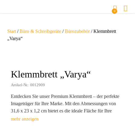
0
Start
/
Büro & Schreibgeräte
/
Bürozubehör
/ Klemmbrett
„Varya“
Zoom
Klemmbrett „Varya“
Artikel-Nr.: 0012909
Entdecken Sie unser Premium Klemmbrett – der perfekte
Imageträger für Ihre Marke. Mit den Abmessungen von
31,6 x 23 x 1,2 cm bietet es die ideale Fläche für Ihre
Werbebotschaft und ist zudem leicht und robust (147 g, PP-
Material). Funktionalität trifft auf Ästhetik: Ob in Blau oder
Schwarz, dieses Klemmbrett erleichtert den Alltag Ihrer