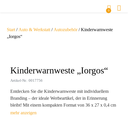
0
Start
/
Auto & Werkstatt
/
Autozubehör
/ Kinderwarnweste
„Iorgos“
Zoom
Kinderwarnweste „Iorgos“
Artikel-Nr.: 0017756
Entdecken Sie die Kinderwarnweste mit individuellem
Branding – der ideale Werbeartikel, der in Erinnerung
bleibt! Mit einem kompakten Format von 36 x 27 x 0,4 cm
und einem Gewicht von nur 23 g ist diese leuchtend gelbe
Weste nicht nur ein praktisches Accessoire für die
Sicherheit der Kinder, sondern auch ein effektiver