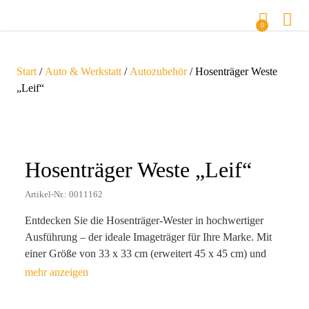
0
Start
/
Auto & Werkstatt
/
Autozubehör
/ Hosenträger Weste
„Leif“
Zoom
Hosenträger Weste „Leif“
Artikel-Nr.: 0011162
Entdecken Sie die Hosenträger-Wester in hochwertiger
Ausführung – der ideale Imageträger für Ihre Marke. Mit
einer Größe von 33 x 33 cm (erweitert 45 x 45 cm) und
einem Gewicht von nur 94 g bieten diese Hosenträger nicht
nur optimalen Tragekomfort für individuelle Anpassungen
(160-190 cm), sondern sind auch die perfekte Leinwand für