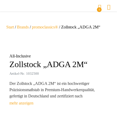
0
Start
/
Brands
/
promoclassics®
/ Zollstock „ADGA 2M“
Zoom
All-Inclusive
Zollstock „ADGA 2M“
Artikel-Nr.: 1032500
Der Zollstock „ADGA 2M“ ist ein hochwertiger
Präzisionsmaßstab in Premium-Handwerkerqualität,
gefertigt in Deutschland und zertifiziert nach
Genauigkeitsklasse 3. Dieses exzellente Messwerkzeug
zeichnet sich durch Präzisionsfedern aus gehärtetem Stahl
aus, die eine verschleißfreie und langlebige Federung