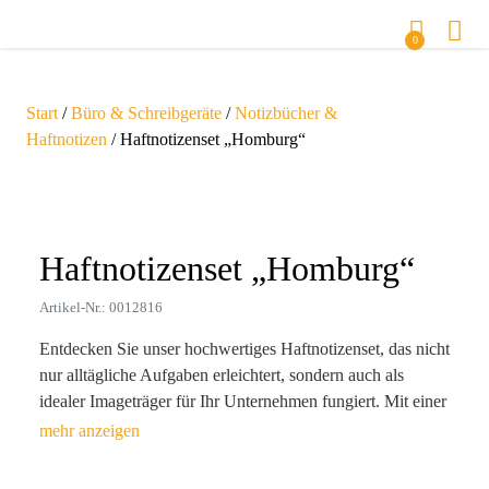
0
Start
/
Büro & Schreibgeräte
/
Notizbücher &
Haftnotizen
/ Haftnotizenset „Homburg“
Zoom
Haftnotizenset „Homburg“
Artikel-Nr.: 0012816
Entdecken Sie unser hochwertiges Haftnotizenset, das nicht
nur alltägliche Aufgaben erleichtert, sondern auch als
idealer Imageträger für Ihr Unternehmen fungiert. Mit einer
Größe von 13,1 x 8,8 x 1,3 cm und einem Gewicht von nur
69 g passt es mühelos in jede Bürotasche. Gefertigt aus
strapazierfähigem Kraftpapier bietet es eine nachhaltige