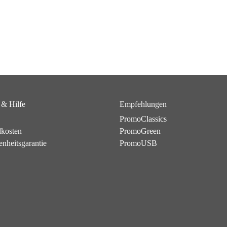
 & Hilfe
Empfehlungen
PromoClassics
dkosten
PromoGreen
enheitsgarantie
PromoUSB