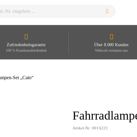
Zufriedenheitsgarantie
Über 8.000 Kunden
100 % Kundenzufriedenheit
Weltweit vertrauen uns
ampen-Set „Cato“
Fahrradlamp
Zoom
Artikel-Nr.: 001A223