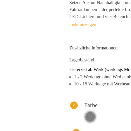
Setzen Sie auf Nachhaltigkeit un
Fahrradlampen – der perfekte Imag
LED-Lichtern und vier Beleuchtu
zuverlässige Sichtbarkeit, sonder
nächtlichen Fahrten. Hergestellt 
langlebig und umweltfreundlich.
Zusätzliche Informationen
Durch die Platzierung Ihres Logo
eine langfristige Präsenz im Allt
Lagerbestand
Erlebnissen verknüpft, was den 
Lieferzeit ab Werk (werktags Mo
fördert. Nutzen Sie die Vorteile
1 - 2 Werktage ohne Werbean
das nicht im Müll landet, sondern
10 - 15 Werktage mit Werbean
Warum dieses Produkt Ihre Marke
– Langfristige Sichtbarkeit durc
– Wertschätzung durch nützliche,
Farbe
– Stärkung der emotionalen Kun
– Positive Assoziationen mit Sich