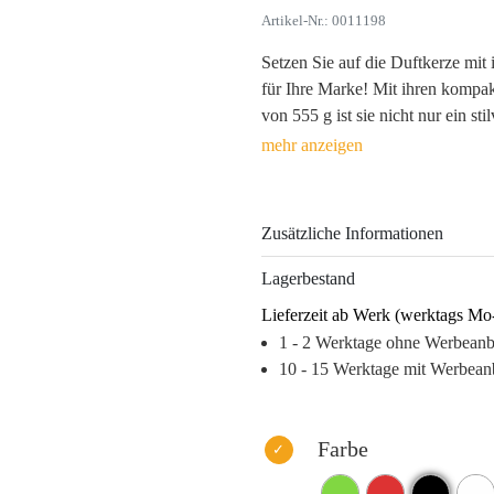
Artikel-Nr.: 0011198
Setzen Sie auf die Duftkerze mit
für Ihre Marke! Mit ihren komp
von 555 g ist sie nicht nur ein st
unvergessliches Erlebnis für Ih
Glas und pflanzenbasiertem Wachs
und ist in ansprechenden Farben 
Zusätzliche Informationen
Die subtile Duftkomposition, von
bleibt langfristig im Gedächtnis.
Lagerbestand
Aufkleber perfekt in Szene gesetzt
Lieferzeit ab Werk (werktags Mo
Diese Duftkerze ist mehr als ein G
1 - 2 Werktage ohne Werbean
Marke ins Herz Ihrer Kunden.
10 - 15 Werktage mit Werbean
Warum dieses Produkt Ihre Marke
– Langfristige Logo-Präsenz im 
– Emotionale Bindung durch ang
Farbe
– Hoher Recall-Wert dank indivi