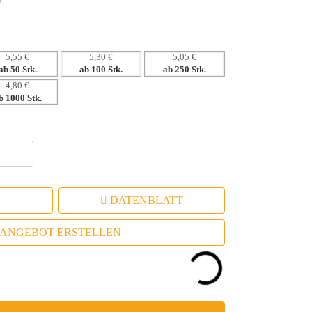
itiv für Ihr Markenimage.
5,55 €
5,30 €
5,05 €
ab 50 Stk.
ab 100 Stk.
ab 250 Stk.
4,80 €
b 1000 Stk.
DATENBLATT
ANGEBOT ERSTELLEN