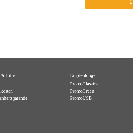
 & Hilfe
Empfehlungen
PromoClassics
dkosten
PromoGreen
enheitsgarantie
PromoUSB