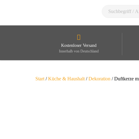
Kostenloser Versand
Innerhalb von Deutschland
Start
/
Küche & Haushalt
/
Dekoration
/ Duftkerze mi