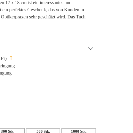
n 17 x 18 cm ist ein interessantes und
ist ein perfektes Geschenk, das von Kunden in
Optikerpraxen sehr geschätzt wird. Das Tuch
ohe Gestaltungsmöglichkeit für individuelle
uch wird einzeln in Folie verpackt, um Sauberkeit
t diesem praktischen und personalisierbaren
flege zum Kinderspiel.
-Fr)
bringung
ingung
300 Stk.
500 Stk.
1000 Stk.