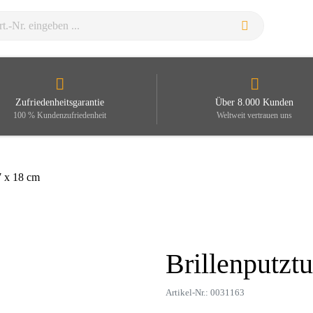
Zufriedenheitsgarantie
Über 8.000 Kunden
100 % Kundenzufriedenheit
Weltweit vertrauen uns
7 x 18 cm
Brillenputzt
Zoom
Artikel-Nr.: 0031163