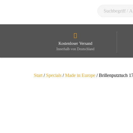
Kostenloser Versand
Innerhalb von Deutschland
Start
/
Specials
/
Made in Europe
/ Brillenputztuch 1