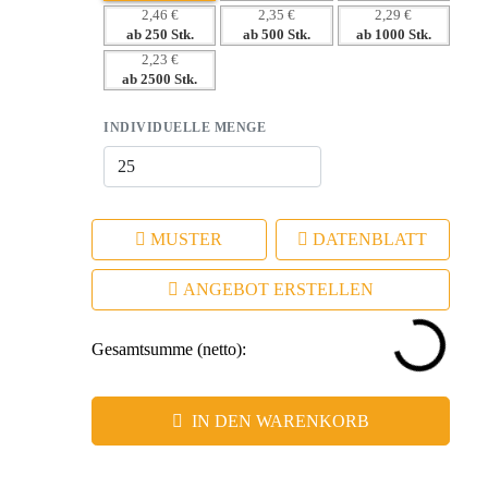
Design
2,46 €
2,35 €
2,29 €
ab 250 Stk.
ab 500 Stk.
ab 1000 Stk.
– Emotionale Kundenbindung durch praktische
2,23 €
Anwendbarkeit
ab 2500 Stk.
– Hohe Wiedererkennung durch reflektierende Oberfläche
INDIVIDUELLE MENGE
MUSTER
DATENBLATT
ANGEBOT ERSTELLEN
Gesamtsumme (netto):
IN DEN WARENKORB