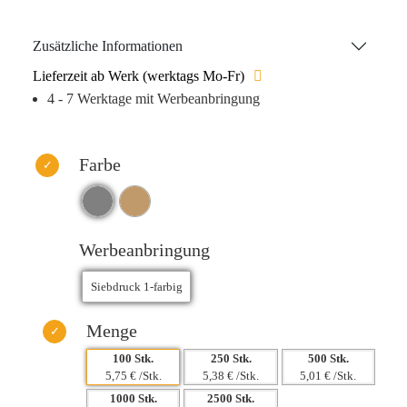
Fassungsvermögen von 21,3 Litern und einem natürlichen,
ansprechenden Design bietet sie die perfekte Grundlage,
Zusätzliche Informationen
um Ihr Logo wirkungsvoll zu präsentieren. Zudem ist sie
Lieferzeit ab Werk (werktags Mo-Fr)
maschinenwaschbar und somit ebenso praktisch wie
4 - 7 Werktage mit Werbeanbringung
langlebig – ein Werbeartikel, der Eindruck hinterlässt.
Farbe
Werbeanbringung
Menge
100 Stk.
250 Stk.
500 Stk.
5,75 € /Stk.
5,38 € /Stk.
5,01 € /Stk.
1000 Stk.
2500 Stk.