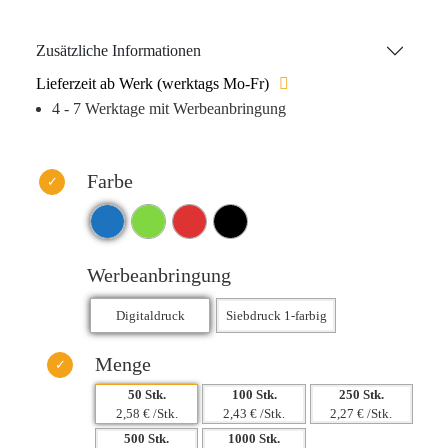
Die Tasche ist in den Farben Schwarz, Rot, Grün oder Blau
erhältlich und wird mit einem 1-Farb-Siebdruck oder
Zusätzliche Informationen
Digitaldruck zentral auf der Vorderseite individuell
Lieferzeit ab Werk (werktags Mo-Fr)
bedruckt.
4 - 7 Werktage mit Werbeanbringung
Farbe
Werbeanbringung
Menge
50 Stk.
100 Stk.
250 Stk.
2,58 € /Stk.
2,43 € /Stk.
2,27 € /Stk.
500 Stk.
1000 Stk.