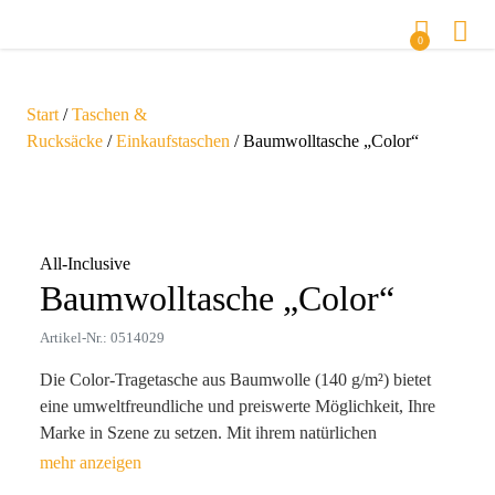
0
Start
/
Taschen &
Rucksäcke
/
Einkaufstaschen
/ Baumwolltasche „Color“
Zoom
All-Inclusive
Baumwolltasche „Color“
Artikel-Nr.: 0514029
Die Color-Tragetasche aus Baumwolle (140 g/m²) bietet
eine umweltfreundliche und preiswerte Möglichkeit, Ihre
Marke in Szene zu setzen. Mit ihrem natürlichen
Unterboden, farbigen Tragegriffen und einem großen
Fassungsvermögen kombiniert sie Funktionalität mit Stil.