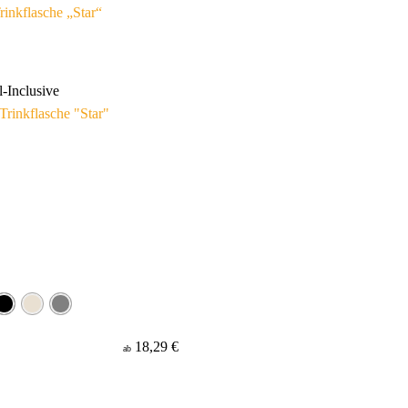
rinkflasche „Star“
l-Inclusive
18,29 €
ab