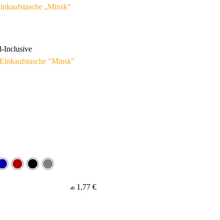
inkaufstasche „Minsk“
l-Inclusive
1,77 €
ab