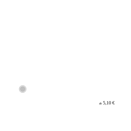
5,10 €
ab