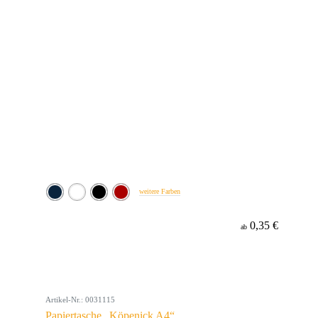
weitere Farben
0,35 €
ab
Artikel-Nr.: 0031115
Papiertasche „Köpenick A4“