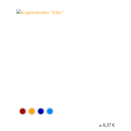
0,37 €
ab