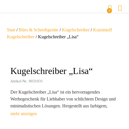
0
Start
/
Büro & Schreibgeräte
/
Kugelschreiber
/
Kunststoff
Kugelschreiber
/ Kugelschreiber „Lisa“
Zoom
Kugelschreiber „Lisa“
Artikel-Nr.: 0031031
Der Kugelschreiber „Lisa“ ist ein hervorragendes
Werbegeschenk für Liebhaber von schlichtem Design und
minimalistischen Lösungen. Hergestellt aus farbigem,
mattem Kunststoff, besticht er durch seinen rechteckigen,
länglichen Clip in Weiß, der sich lebhaft von der bunten
Hülle abhebt. Ihr Firmenlogo kann sowohl auf der Hülle als