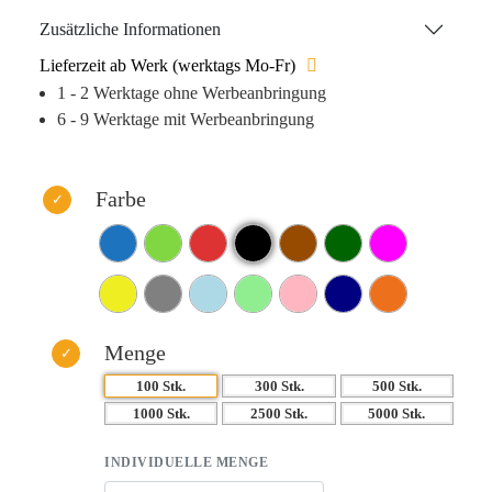
auch auf dem Clip platziert werden, je nach Ihren
Zusätzliche Informationen
Bedürfnissen. Der Kugelschreiber „Lisa“ zieht mit seiner
Lieferzeit ab Werk (werktags Mo-Fr)
Farbgebung die Blicke auf sich und ist angenehm zu
1 - 2 Werktage ohne Werbeanbringung
handhaben, was seine Position unter den praktischen
6 - 9 Werktage mit Werbeanbringung
Werbegeschenken stärkt.
Farbe
Menge
100 Stk.
300 Stk.
500 Stk.
1000 Stk.
2500 Stk.
5000 Stk.
INDIVIDUELLE MENGE