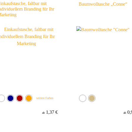
inkaufstasche, faltbar mit
Baumwolltasche „Conne“
ndividuellem Branding für Ihr
arketing
weitere Farben
1,37 €
0,
ab
ab