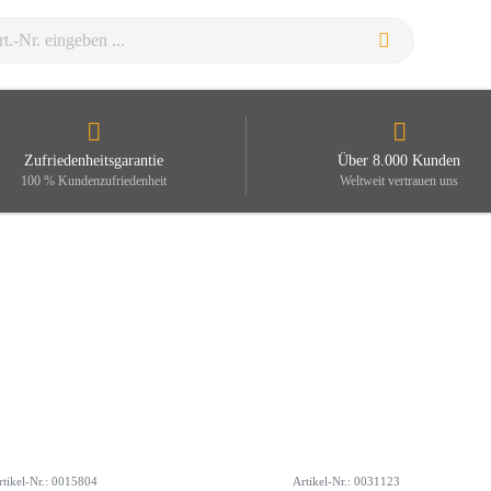
Zufriedenheitsgarantie
Über 8.000 Kunden
100 % Kundenzufriedenheit
Weltweit vertrauen uns
rtikel-Nr.: 0015804
Artikel-Nr.: 0031123