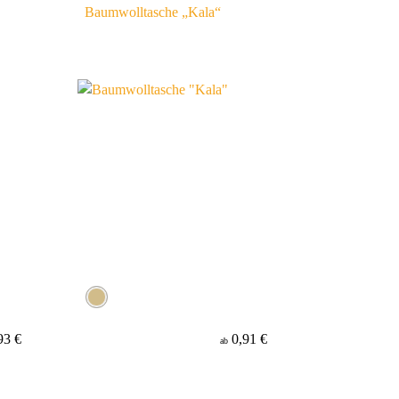
Baumwolltasche „Kala“
93 €
0,91 €
ab