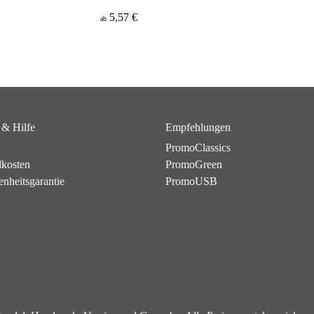
5,57 €
ab
 & Hilfe
Empfehlungen
PromoClassics
dkosten
PromoGreen
enheitsgarantie
PromoUSB