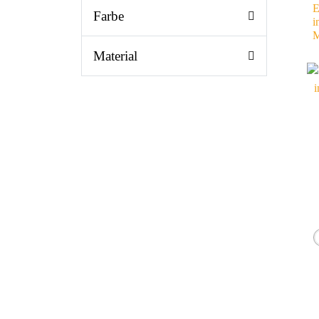
E
Farbe
i
M
Material