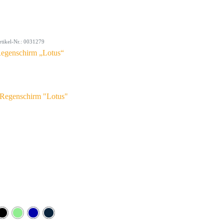
rtikel-Nr.: 0031279
egenschirm „Lotus“