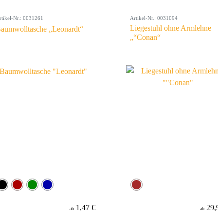
rtikel-Nr.: 0031261
Artikel-Nr.: 0031094
Liegestuhl ohne Armlehne
aumwolltasche „Leonardt“
„“Conan“
1,47 €
29,
ab
ab