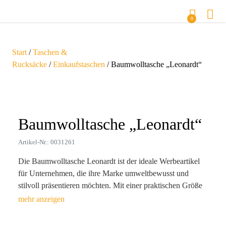
0
Start
/
Taschen &
Rucksäcke
/
Einkaufstaschen
/ Baumwolltasche „Leonardt“
Zoom
Baumwolltasche „Leonardt“
Artikel-Nr.: 0031261
Die Baumwolltasche Leonardt ist der ideale Werbeartikel
für Unternehmen, die ihre Marke umweltbewusst und
stilvoll präsentieren möchten. Mit einer praktischen Größe
von ca. 42,0 cm x 38,0 cm und robusten, 40 cm langen
Tragehenkeln ist sie der perfekte Begleiter für den Alltag.
Ob beim Einkauf, im Büro oder beim Freizeitvergnügen –