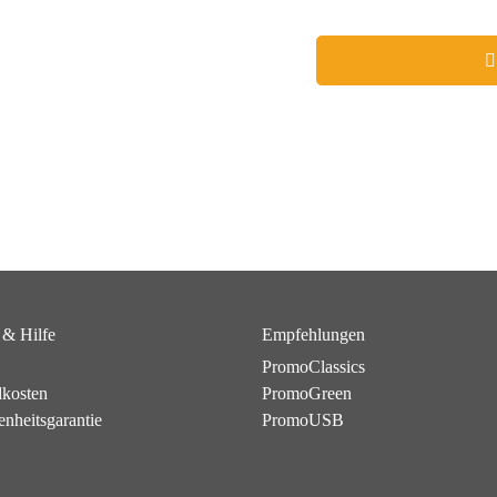
 & Hilfe
Empfehlungen
PromoClassics
dkosten
PromoGreen
enheitsgarantie
PromoUSB