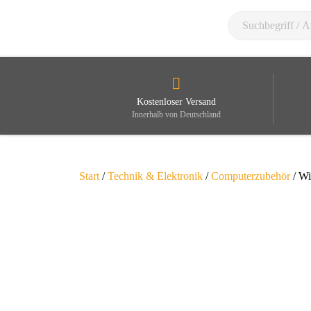
Kostenloser Versand
Innerhalb von Deutschland
Start
/
Technik & Elektronik
/
Computerzubehör
/ Wi