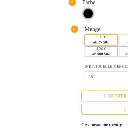
– Praktisch und nützlich – bleibt
Farbe
– Erhöhte Markenpräsenz durch i
– Emotionaler Nutzen: Verbesseru
Menge
5,31 €
ab 25 Stk.
4,30 €
ab 500 Stk.
a
INDIVIDUELLE MENGE
MUSTER
Gesamtsumme (netto):