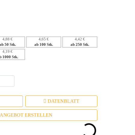
 im Einsatz und nicht im Müll.
ndividuelle Werbeanbringung.
ng des Arbeitsalltags für Ihre Kunden.
4,88 €
4,65 €
4,42 €
ab 50 Stk.
ab 100 Stk.
ab 250 Stk.
4,19 €
b 1000 Stk.
DATENBLATT
ANGEBOT ERSTELLEN