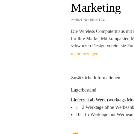
Marketing
Artikel-Nr.: 0010174
Die Wireless Computermaus mit in
für Ihre Marke. Mit kompakten M
schwarzen Design vereint sie Fun
Ladefunktion und einer leistungss
Begleiter für den Büroalltag und 
Die hochwertigen Werbeanbringu
Zusätzliche Informationen
Tampondruck lassen Ihr Logo ei
Marke stets im Fokus bleibt. Der 
Lagerbestand
vielseitige Maus sorgt für ein an
Lieferzeit ab Werk (werktags Mo
Markenbindung. Investieren Sie in
1 - 2 Werktage ohne Werbean
sondern auch langfristige, positiv
10 - 15 Werktage mit Werbean
Warum dieses Produkt Ihre Marke
– Hochwertige Gestaltung für ein