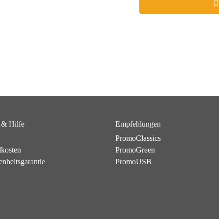
 & Hilfe
Empfehlungen
PromoClassics
dkosten
PromoGreen
enheitsgarantie
PromoUSB