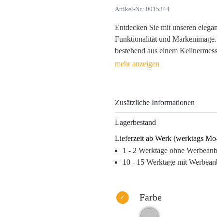
Artikel-Nr.: 0015344
Entdecken Sie mit unseren elega
Funktionalität und Markenimage.
bestehend aus einem Kellnermess
Geschenk nicht nur zum praktisc
Botschafter Ihrer Marke.
Das edle Design, gefertigt aus ho
Zusätzliche Informationen
eine langanhaltende Nutzung, die
prominent in den Vordergrund rück
Lagerbestand
Marke wird kontinuierlich wahrg
Lieferzeit ab Werk (werktags Mo
Ihre Kunden die Qualität und de
1 - 2 Werktage ohne Werbean
Weinaccessoires, die begeistern.
10 - 15 Werktage mit Werbean
Warum dieses Produkt Ihre Marke
– Hochwertige Materialien garant
– Emotionale Verbindung durch nü
Farbe
– Steigert die Markenwahrnehmu