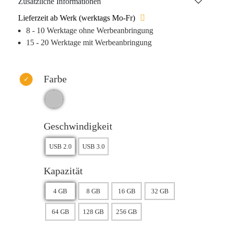
Zusätzliche Informationen
speichern und zu transportieren. Lassen Sie sich von seiner
Lieferzeit ab Werk (werktags Mo-Fr)
Zuverlässigkeit und seinem stilvollen Design überzeugen!
8 - 10 Werktage ohne Werbeanbringung
15 - 20 Werktage mit Werbeanbringung
Farbe
Geschwindigkeit
Kapazität