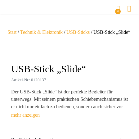
0
Start
/
Technik & Elektronik
/
USB-Sticks
/ USB-Stick „Slide“
Zoom
USB-Stick „Slide“
Artikel-Nr.: 0120137
Der USB-Stick „Slide“ ist der perfekte Begleiter für
unterwegs. Mit seinem praktischen Schiebemechanismus ist
er nicht nur einfach zu bedienen, sondern auch sicher vor
Staub und Kratzern geschützt. Mit einer Speicherkapazität
von bis zu 256 GB bietet er ausreichend Platz für all Ihre
wichtigen Dateien. Egal ob Fotos, Videos oder Dokumente
– der „Slide“ ist immer zur Stelle, um Ihre Daten sicher zu