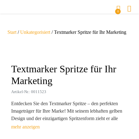
0
Start
/
Unkategorisiert
/ Textmarker Spritze für Ihr Marketing
Zoom
Textmarker Spritze für Ihr
Marketing
Artikel-Nr.: 0011523
Entdecken Sie den Textmarker Spritze – den perfekten
Imageträger für Ihre Marke! Mit seinem lebhaften gelben
Design und der einzigartigen Spritzenform zieht er alle
Blicke auf sich und bleibt nachhaltig im Gedächtnis. Ideal
geeignet, um Ihre Marke kreativ ins Licht zu rücken, fördert